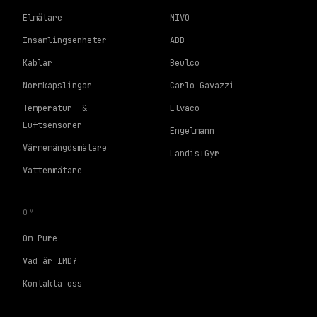
Elmätare
MIVO
Insamlingsenheter
ABB
Kablar
Beulco
Normkapslingar
Carlo Gavazzi
Temperatur- &
Elvaco
Luftsensorer
Engelmann
Värmemängdsmätare
Landis+Gyr
Vattenmätare
OM
Om Pure
Vad är IMD?
Kontakta oss